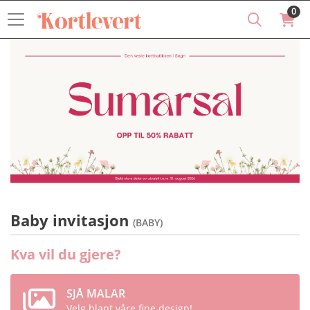
0
Baby invitasjon
(BABY)
Kva vil du gjere?
SJÅ MALAR
Velg blant våre fine design!