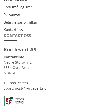
Spørsmål og svar
Personvern
Personvern
Betingelsar og vilkår
Betingelsar og vilkår
Kontakt oss
Kontakt oss
KONTAKT OSS
Kortlevert AS
Kontaktinfo
:
Nedre Storøyni 2,
6884 Øvre Årdal
NORGE
Tlf: 900 72 223
Epost:
post@kortlevert.no