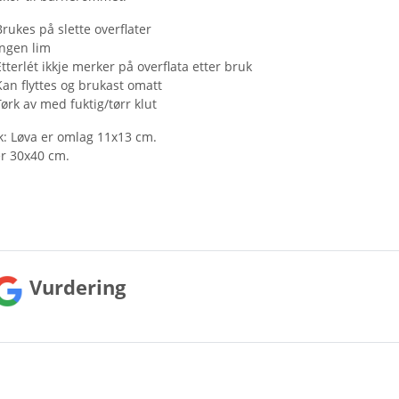
Brukes på slette overflater
Ingen lim
Etterlét ikkje merker på overflata etter bruk
Kan flyttes og brukast omatt
Tørk av med fuktig/tørr klut
ik: Løva er omlag 11x13 cm.
er 30x40 cm.
Vurdering