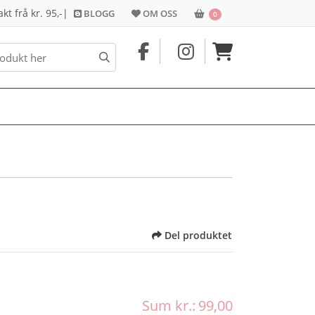
BLOGG
OM OSS
HANDLEKORG
t frå kr. 95,-
|
BLOGG
OM OSS
0
Del produktet
Sum kr.:
99,00