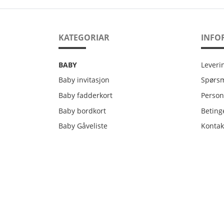
KATEGORIAR
INFO
Leveri
BABY
Leveri
Baby invitasjon
Spørsm
Person
Baby fadderkort
Person
Betinge
Baby bordkort
Betinge
Kontak
Baby Gåveliste
Kontak