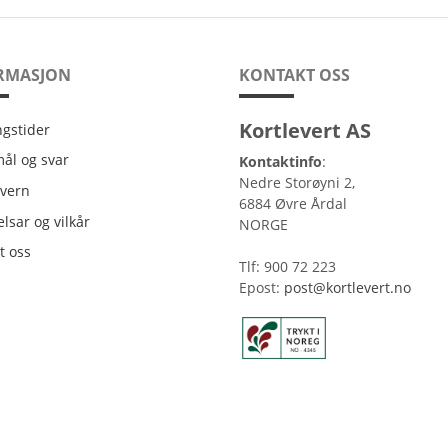
RMASJON
KONTAKT OSS
Kortlevert AS
ngstider
ngstider
ål og svar
Kontaktinfo
:
Nedre Storøyni 2,
vern
vern
6884 Øvre Årdal
lsar og vilkår
lsar og vilkår
NORGE
t oss
t oss
Tlf: 900 72 223
Epost:
post@kortlevert.no