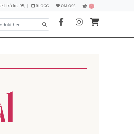
BLOGG
OM OSS
HANDLEKORG
t frå kr. 95,-
|
BLOGG
OM OSS
0