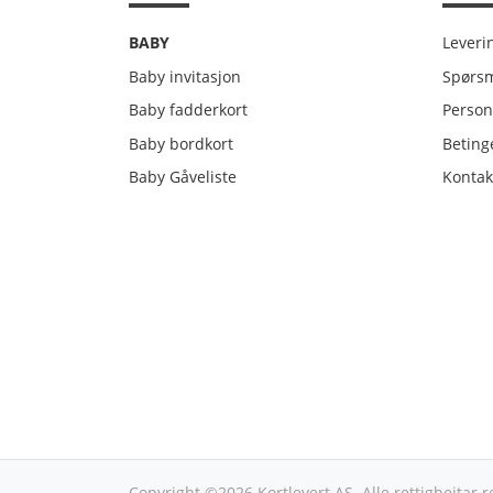
Leveri
BABY
Leveri
Baby invitasjon
Spørsm
Person
Baby fadderkort
Person
Betinge
Baby bordkort
Betinge
Kontak
Baby Gåveliste
Kontak
Copyright ©2026 Kortlevert AS. Alle rettigheitar r