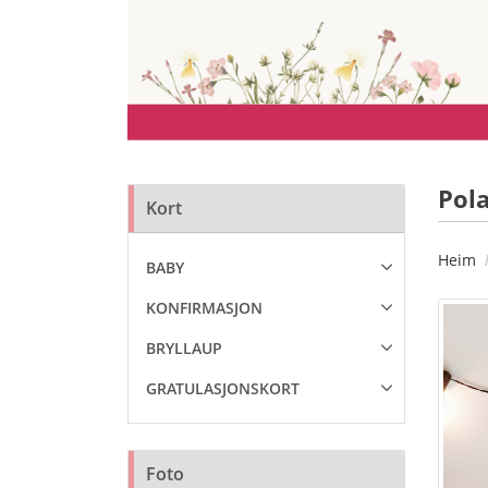
Pola
Kort
Heim
BABY
KONFIRMASJON
BRYLLAUP
GRATULASJONSKORT
Foto