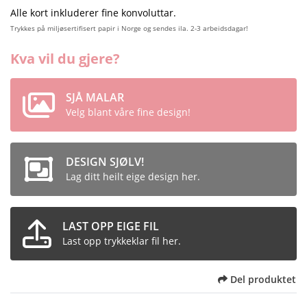
Alle kort inkluderer fine konvoluttar.
Trykkes på miljøsertifisert papir i Norge og sendes ila. 2-3 arbeidsdagar!
Kva vil du gjere?
SJÅ MALAR
Velg blant våre fine design!
DESIGN SJØLV!
Lag ditt heilt eige design her.
LAST OPP EIGE FIL
Last opp trykkeklar fil her.
Del produktet