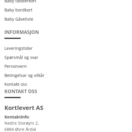
Baby fadderkort
Baby bordkort
Baby Gåveliste
INFORMASJON
Leveringstider
Leveringstider
Spørsmål og svar
Personvern
Personvern
Betingelsar og vilkår
Betingelsar og vilkår
Kontakt oss
Kontakt oss
KONTAKT OSS
Kortlevert AS
Kontaktinfo
:
Nedre Storøyni 2,
6884 Øvre Årdal