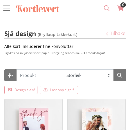
0
Sjå design
Tilbake
(Bryllaup takkekort)
Alle kort inkluderer fine konvoluttar.
Trykkes på miljøsertifisert papir i Norge og sendes ila. 2-3 arbeidsdagar!
Design sjølv!
Last opp eige fil