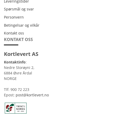
Leveringstider
Leveringstider
Spørsmål og svar
Personvern
Personvern
Betingelsar og vilkår
Betingelsar og vilkår
Kontakt oss
Kontakt oss
KONTAKT OSS
Kortlevert AS
Kontaktinfo
:
Nedre Storøyni 2,
6884 Øvre Årdal
NORGE
Tlf: 900 72 223
Epost:
post@kortlevert.no