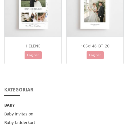
HELENE
105x148_BT_20
Lag her
Lag her
KATEGORIAR
BABY
Baby invitasjon
Baby fadderkort