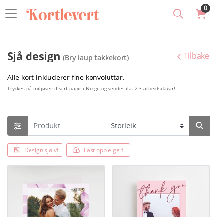
0
Sjå design
Tilbake
(Bryllaup takkekort)
Alle kort inkluderer fine konvoluttar.
Trykkes på miljøsertifisert papir i Norge og sendes ila. 2-3 arbeidsdagar!
Design sjølv!
Last opp eige fil