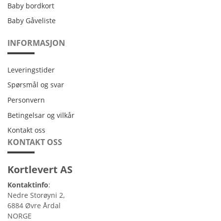
Baby bordkort
Baby Gåveliste
INFORMASJON
Leveringstider
Leveringstider
Spørsmål og svar
Personvern
Personvern
Betingelsar og vilkår
Betingelsar og vilkår
Kontakt oss
Kontakt oss
KONTAKT OSS
Kortlevert AS
Kontaktinfo
:
Nedre Storøyni 2,
6884 Øvre Årdal
NORGE