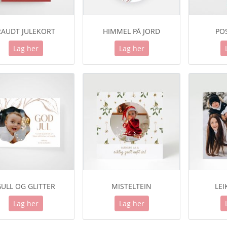
RAUDT JULEKORT
HIMMEL PÅ JORD
PO
Lag her
Lag her
ULL OG GLITTER
MISTELTEIN
LEI
Lag her
Lag her