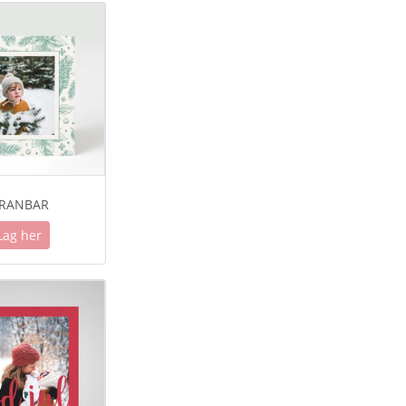
RANBAR
Lag her