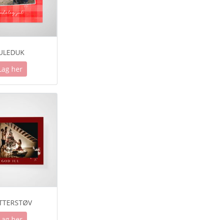
ULEDUK
Lag her
ITTERSTØV
Lag her