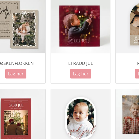
SØSKENFLOKKEN
EI RAUD JUL
Lag her
Lag her