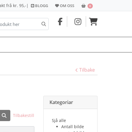
BLOGG
OM OSS
HANDLEKORG
t frå kr. 95,-
|
BLOGG
OM OSS
0
Tilbake
Kategoriar
Tilbakestill
Sjå alle
Antall bilde