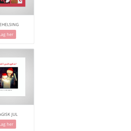
LEHELSING
Lag her
GISK JUL
Lag her