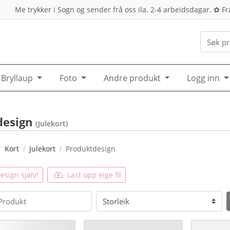
Me trykker i Sogn og sender frå oss ila. 2-4 arbeidsdagar. ✿ Frak
Bryllaup
Foto
Andre produkt
Logg inn
design
(Julekort)
Kort
Julekort
Produktdesign
esign sjølv!
Last opp eige fil