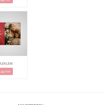
ULEKLEM
Lag her