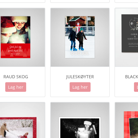
RAUD SKOG
JULESKØYTER
BLACK
Lag her
Lag her