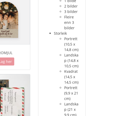
1 bilde
2 bilder
3 bilder
Fleire
enn 3
bilder
Storleik
Portrett
(10,5 x
14,8 cm)
ROMJUL
Landska
p (14,8 x
Lag her
10,5 cm)
Kvadrat
(14,5 x
14,5 cm)
Portrett
(9,9 x 21
cm)
Landska
p (21 x
9,9 cm)