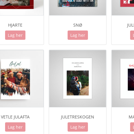
HJARTE
SNØ
JU
Lag her
Lag her
VETLE JULAFTA
JULETRESKOGEN
MA
Lag her
Lag her