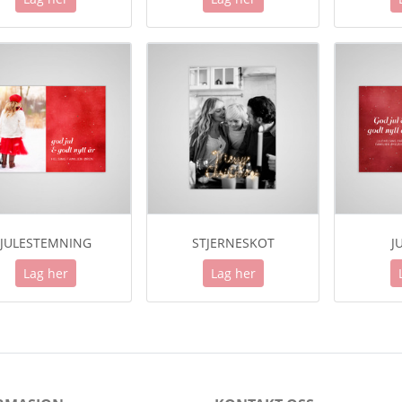
JULESTEMNING
STJERNESKOT
J
Lag her
Lag her