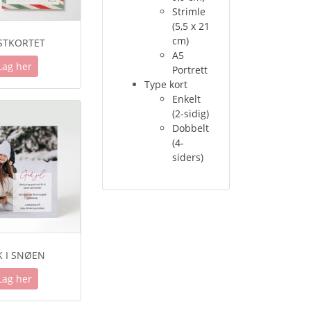
Strimle
(5,5 x 21
cm)
STKORTET
A5
Lag her
Portrett
Type kort
Enkelt
(2-sidig)
Dobbelt
(4-
siders)
K I SNØEN
Lag her