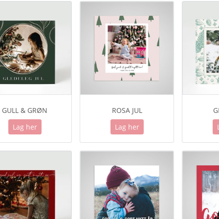
GULL & GRØN
ROSA JUL
G
Lag her
Lag her