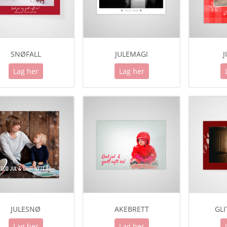
SNØFALL
JULEMAGI
J
Lag her
Lag her
JULESNØ
AKEBRETT
GL
Lag her
Lag her