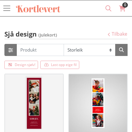
0
Sjå design
Tilbake
(Julekort)
Design sjølv!
Last opp eige fil