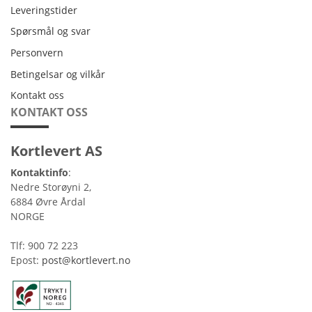
Leveringstider
Leveringstider
Spørsmål og svar
Personvern
Personvern
Betingelsar og vilkår
Betingelsar og vilkår
Kontakt oss
Kontakt oss
KONTAKT OSS
Kortlevert AS
Kontaktinfo
:
Nedre Storøyni 2,
6884 Øvre Årdal
NORGE
Tlf: 900 72 223
Epost:
post@kortlevert.no