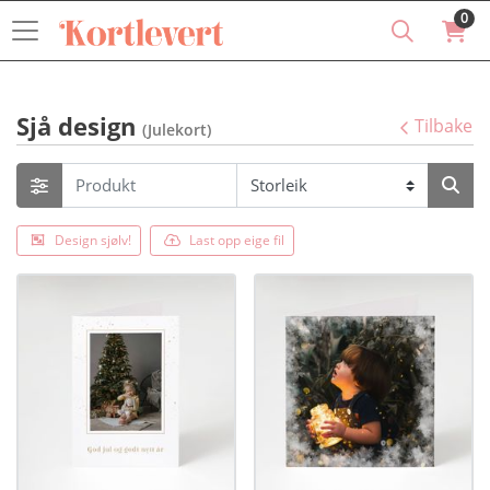
0
Sjå design
Tilbake
(Julekort)
Design sjølv!
Last opp eige fil