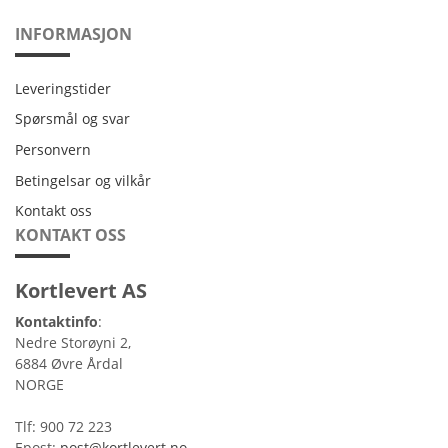
INFORMASJON
Leveringstider
Leveringstider
Spørsmål og svar
Personvern
Personvern
Betingelsar og vilkår
Betingelsar og vilkår
Kontakt oss
Kontakt oss
KONTAKT OSS
Kortlevert AS
Kontaktinfo
:
Nedre Storøyni 2,
6884 Øvre Årdal
NORGE
Tlf: 900 72 223
Epost:
post@kortlevert.no