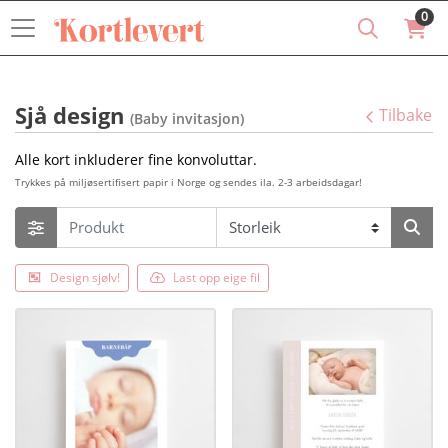
0
Sjå design
Tilbake
(Baby invitasjon)
Alle kort inkluderer fine konvoluttar.
Trykkes på miljøsertifisert papir i Norge og sendes ila. 2-3 arbeidsdagar!
Design sjølv!
Last opp eige fil