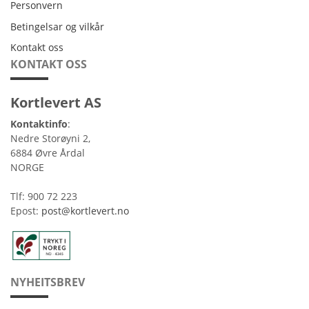
Personvern
Personvern
Betingelsar og vilkår
Betingelsar og vilkår
Kontakt oss
Kontakt oss
KONTAKT OSS
Kortlevert AS
Kontaktinfo
:
Nedre Storøyni 2,
6884 Øvre Årdal
NORGE
Tlf: 900 72 223
Epost:
post@kortlevert.no
NYHEITSBREV