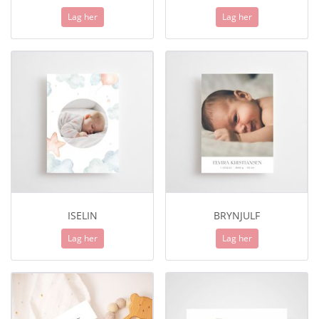
Lag her
Lag her
ISELIN
BRYNJULF
Lag her
Lag her